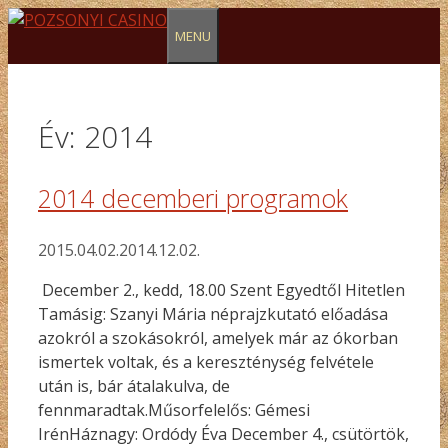
Kilépés
MENU
a
tartalomba
Év:
2014
2014 decemberi programok
2015.04.02.
2014.12.02.
December 2., kedd, 18.00 Szent Egyedtől Hitetlen
Tamásig: Szanyi Mária néprajzkutató előadása
azokról a szokásokról, amelyek már az ókorban
ismertek voltak, és a kereszténység felvétele
után is, bár átalakulva, de
fennmaradtak.Műsorfelelős: Gémesi
IrénHáznagy: Ordódy Éva December 4., csütörtök,