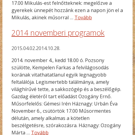
17.00 Mikulás-est felnőtteknek: megelőzve a
gyerekek ünnepét hozzánk ezen a napon jön el a
Mikulás, akinek műsorral …
Tovább
2014 novemberi programok
2015.04.02.
2014.10.28.
2014. november 4., kedd 18.00 ó. Pozsony
szülötte, Kempelen Farkas a felvilágosodás
korának vitathatatlanul egyik legnagyobb
feltalálója. Legismertebb találmánya, amely
világhírűvé tette, a sakkozógép és a beszélőgép.
Gazdag életéről tart előadást Ozogány Ernő.
Műsorfelelős: Gémesi Irén Háznagy: Urbán Éva
November 6., csütörtök 17.00 Műsormentes
délután, amely alkalmas a kötetlen
beszélgetésre, szórakozásra. Háznagy: Ozogány
Márta …
Tovább