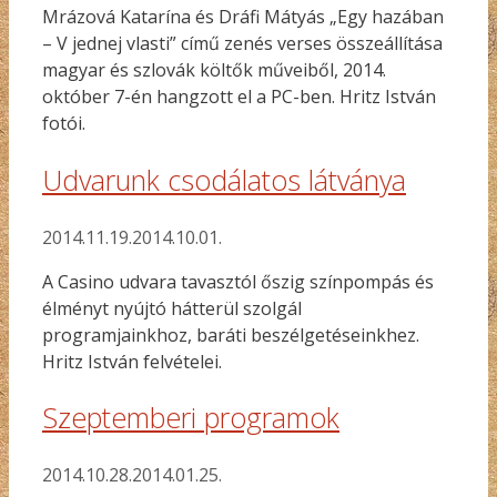
Mrázová Katarína és Dráfi Mátyás „Egy hazában
– V jednej vlasti” című zenés verses összeállítása
magyar és szlovák költők műveiből, 2014.
október 7-én hangzott el a PC-ben. Hritz István
fotói.
Udvarunk csodálatos látványa
2014.11.19.
2014.10.01.
A Casino udvara tavasztól őszig színpompás és
élményt nyújtó hátterül szolgál
programjainkhoz, baráti beszélgetéseinkhez.
Hritz István felvételei.
Szeptemberi programok
2014.10.28.
2014.01.25.