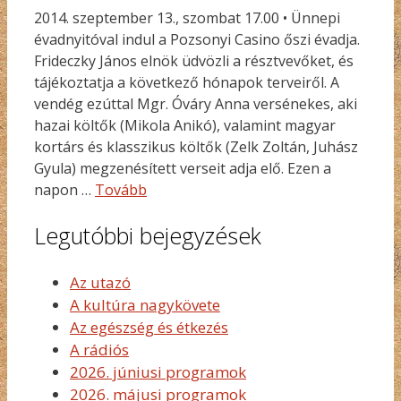
2014. szeptember 13., szombat 17.00 • Ünnepi
évadnyitóval indul a Pozsonyi Casino őszi évadja.
Frideczky János elnök üdvözli a résztvevőket, és
tájékoztatja a következő hónapok terveiről. A
vendég ezúttal Mgr. Óváry Anna versénekes, aki
hazai költők (Mikola Anikó), valamint magyar
kortárs és klasszikus költők (Zelk Zoltán, Juhász
Gyula) megzenésített verseit adja elő. Ezen a
napon …
Tovább
Legutóbbi bejegyzések
Az utazó
A kultúra nagykövete
Az egészség és étkezés
A rádiós
2026. júniusi programok
2026. májusi programok