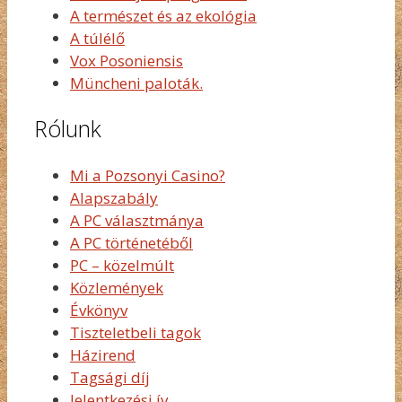
A természet és az ekológia
A túlélő
Vox Posoniensis
Müncheni paloták.
Rólunk
Mi a Pozsonyi Casino?
Alapszabály
A PC választmánya
A PC történetéből
PC – közelmúlt
Közlemények
Évkönyv
Tiszteletbeli tagok
Házirend
Tagsági díj
Jelentkezési ív