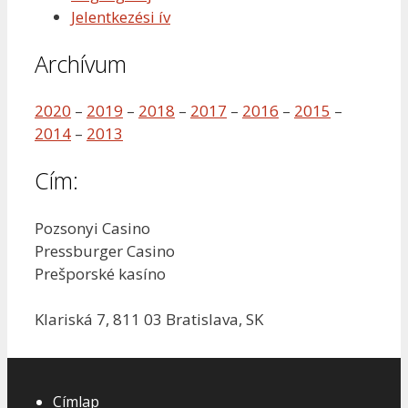
Jelentkezési ív
Archívum
2020
–
2019
–
2018
–
2017
–
2016
–
2015
–
2014
–
2013
Cím:
Pozsonyi Casino
Pressburger Casino
Prešporské kasíno
Klariská 7, 811 03 Bratislava, SK
Címlap