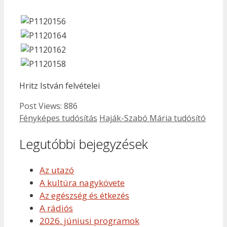
Hritz István felvételei
Post Views:
886
Kategória
Címkék
Fényképes tudósítás
Haják-Szabó Mária tudósító
Legutóbbi bejegyzések
Az utazó
A kultúra nagykövete
Az egészség és étkezés
A rádiós
2026. júniusi programok