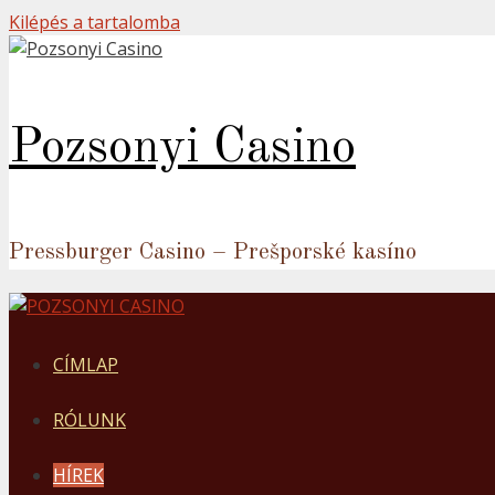
Kilépés a tartalomba
Pozsonyi Casino
Pressburger Casino – Prešporské kasíno
CÍMLAP
RÓLUNK
HÍREK