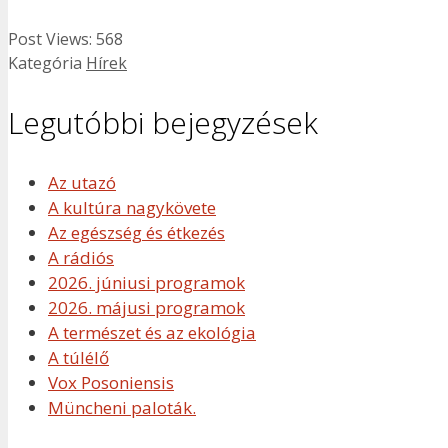
Post Views:
568
Kategória
Hírek
Legutóbbi bejegyzések
Az utazó
A kultúra nagykövete
Az egészség és étkezés
A rádiós
2026. júniusi programok
2026. májusi programok
A természet és az ekológia
A túlélő
Vox Posoniensis
Müncheni paloták.