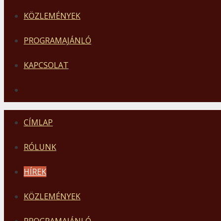
KÖZLEMÉNYEK
PROGRAMAJÁNLÓ
KAPCSOLAT
CÍMLAP
RÓLUNK
HÍREK
KÖZLEMÉNYEK