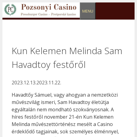
Kilépés
MENU
a
tartalomba
Kun Kelemen Melinda Sam
Havadtoy festőről
2023.12.13.
2023.11.22.
Havadtőy Sámuel, vagy ahogyan a nemzetközi
művészvilág ismeri, Sam Havadtoy életútja
egyáltalán nem mondható szokványosnak. A
híres festőről november 21-én Kun Kelemen
Melinda művészettörténész mesélt a Casino
érdeklődő tagjainak, sok személyes élménnyel,