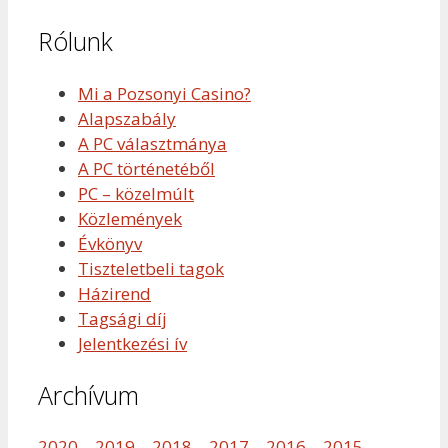
Rólunk
Mi a Pozsonyi Casino?
Alapszabály
A PC választmánya
A PC történetéből
PC – közelmúlt
Közlemények
Évkönyv
Tiszteletbeli tagok
Házirend
Tagsági díj
Jelentkezési ív
Archívum
2020
–
2019
–
2018
–
2017
–
2016
–
2015
–