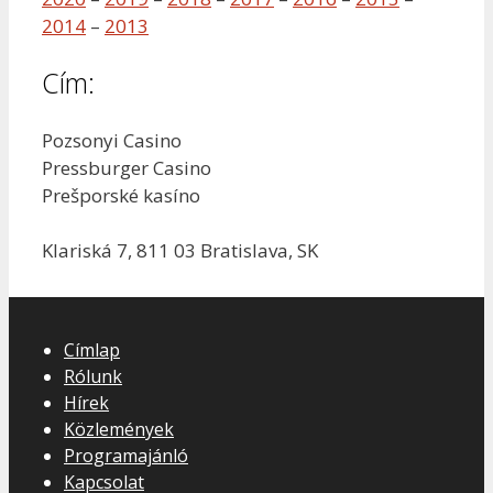
2014
–
2013
Cím:
Pozsonyi Casino
Pressburger Casino
Prešporské kasíno
Klariská 7, 811 03 Bratislava, SK
Címlap
Rólunk
Hírek
Közlemények
Programajánló
Kapcsolat