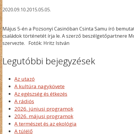
2020.09.10.
2015.05.05.
Május 5-én a Pozsonyi Casinóban Csinta Samu író bemutatt
családok történetét írja le. A szerző beszélgetőpartnere M
szervezte. Fotók: Hritz István
Legutóbbi bejegyzések
Az utazó
A kultúra nagykövete
Az egészség és étkezés
A rádiós
2026. júniusi programok
2026. májusi programok
A természet és az ekológia
A túlélő