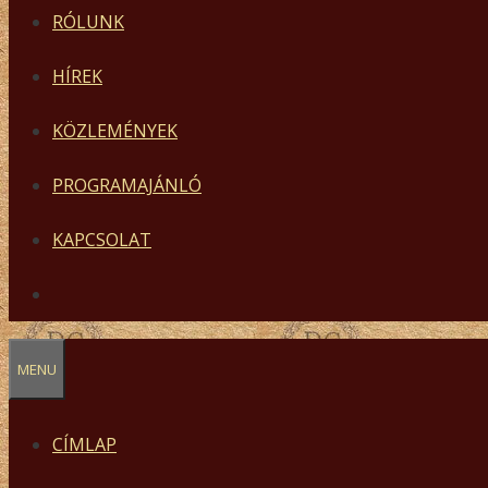
RÓLUNK
HÍREK
KÖZLEMÉNYEK
PROGRAMAJÁNLÓ
KAPCSOLAT
MENU
CÍMLAP