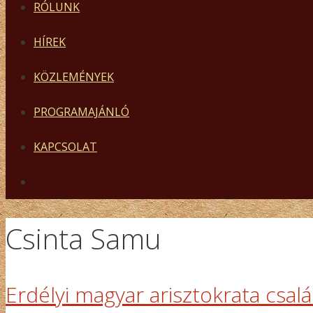
RÓLUNK
HÍREK
KÖZLEMÉNYEK
PROGRAMAJÁNLÓ
KAPCSOLAT
Csinta Samu
Erdélyi magyar arisztokrata csal