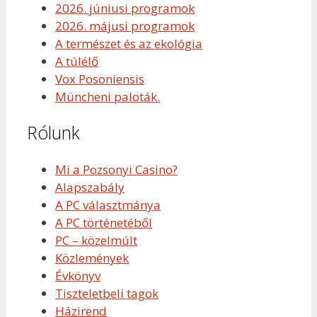
2026. júniusi programok
2026. májusi programok
A természet és az ekológia
A túlélő
Vox Posoniensis
Müncheni paloták.
Rólunk
Mi a Pozsonyi Casino?
Alapszabály
A PC választmánya
A PC történetéből
PC – közelmúlt
Közlemények
Évkönyv
Tiszteletbeli tagok
Házirend